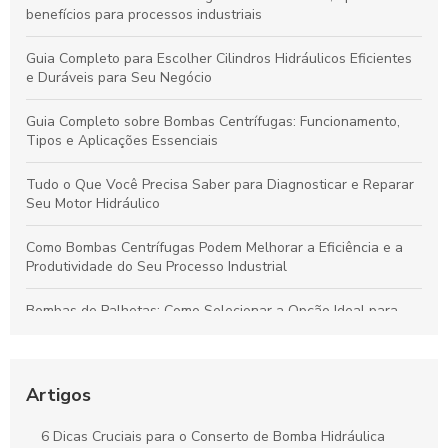
benefícios para processos industriais
Guia Completo para Escolher Cilindros Hidráulicos Eficientes
e Duráveis para Seu Negócio
Guia Completo sobre Bombas Centrífugas: Funcionamento,
Tipos e Aplicações Essenciais
Tudo o Que Você Precisa Saber para Diagnosticar e Reparar
Seu Motor Hidráulico
Como Bombas Centrífugas Podem Melhorar a Eficiência e a
Produtividade do Seu Processo Industrial
Bombas de Palhetas: Como Selecionar a Opção Ideal para
Otimizar Sistemas Hidráulicos
Reparo de Cilindros Rotativos: Dicas para Maximizar a
Eficiência Industrial
Artigos
Reparo de Cilindros Hidráulicos: Técnicas Eficientes e Dicas
6 Dicas Cruciais para o Conserto de Bomba Hidráulica