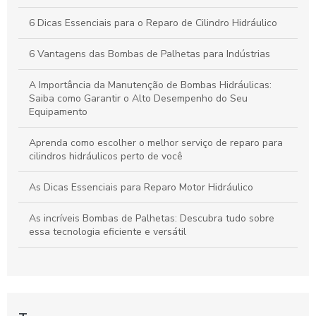
para Evitar Falhas Operacionais
6 Dicas Essenciais para o Reparo de Cilindro Hidráulico
Reparo de Bombas Hidráulicas: Melhores Práticas para
Prolongar a Vida Útil dos Equipamentos
6 Vantagens das Bombas de Palhetas para Indústrias
A Importância da Manutenção de Bombas Hidráulicas:
Saiba como Garantir o Alto Desempenho do Seu
Equipamento
Aprenda como escolher o melhor serviço de reparo para
cilindros hidráulicos perto de você
As Dicas Essenciais para Reparo Motor Hidráulico
As incríveis Bombas de Palhetas: Descubra tudo sobre
essa tecnologia eficiente e versátil
As Melhores Bombas de Palhetas: Conheça a Tecnologia
Eficiente e Durável
Benefícios de Escolher uma Fábrica de Cilindros