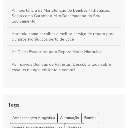
A Importância da Manutenção de Bombas Hidráulicas:
Saiba como Garantir o Alto Desempenho do Seu
Equipamento
Aprenda como escolher o melhor serviço de reparo para
cilindros hidráulicos perto de você
As Dicas Essenciais para Reparo Motor Hidráulico
As incríveis Bombas de Palhetas: Descubra tudo sobre
essa tecnologia eficiente e versátil
As Melhores Bombas de Palhetas: Conheça a Tecnologia
Eficiente e Durável
Benefícios de Escolher uma Fábrica de Cilindros
Tags
Bomba de Palhetas Hidráulica: Entenda seu Funcionamento
Armazenagem e logística
Automação
Bomba
e Vantagens