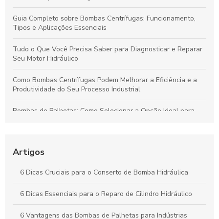
Guia Completo sobre Bombas Centrífugas: Funcionamento,
Tipos e Aplicações Essenciais
Tudo o Que Você Precisa Saber para Diagnosticar e Reparar
Seu Motor Hidráulico
Como Bombas Centrífugas Podem Melhorar a Eficiência e a
Produtividade do Seu Processo Industrial
Bombas de Palhetas: Como Selecionar a Opção Ideal para
Otimizar Sistemas Hidráulicos
Reparo de Cilindros Rotativos: Dicas para Maximizar a
Eficiência Industrial
Artigos
Reparo de Cilindros Hidráulicos: Técnicas Eficientes e Dicas
6 Dicas Cruciais para o Conserto de Bomba Hidráulica
para Evitar Falhas Operacionais
6 Dicas Essenciais para o Reparo de Cilindro Hidráulico
Reparo de Bombas Hidráulicas: Melhores Práticas para
Prolongar a Vida Útil dos Equipamentos
6 Vantagens das Bombas de Palhetas para Indústrias