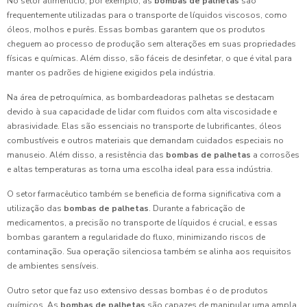
No setor alimentício, por exemplo, as
bombas de palhetas
são
frequentemente utilizadas para o transporte de líquidos viscosos, como
óleos, molhos e purês. Essas bombas garantem que os produtos
cheguem ao processo de produção sem alterações em suas propriedades
físicas e químicas. Além disso, são fáceis de desinfetar, o que é vital para
manter os padrões de higiene exigidos pela indústria.
Na área de petroquímica, as bombardeadoras palhetas se destacam
devido à sua capacidade de lidar com fluidos com alta viscosidade e
abrasividade. Elas são essenciais no transporte de lubrificantes, óleos
combustíveis e outros materiais que demandam cuidados especiais no
manuseio. Além disso, a resistência das
bombas de palhetas
a corrosões
e altas temperaturas as torna uma escolha ideal para essa indústria.
O setor farmacêutico também se beneficia de forma significativa com a
utilização das
bombas de palhetas
. Durante a fabricação de
medicamentos, a precisão no transporte de líquidos é crucial, e essas
bombas garantem a regularidade do fluxo, minimizando riscos de
contaminação. Sua operação silenciosa também se alinha aos requisitos
de ambientes sensíveis.
Outro setor que faz uso extensivo dessas bombas é o de produtos
químicos. As
bombas de palhetas
são capazes de manipular uma ampla