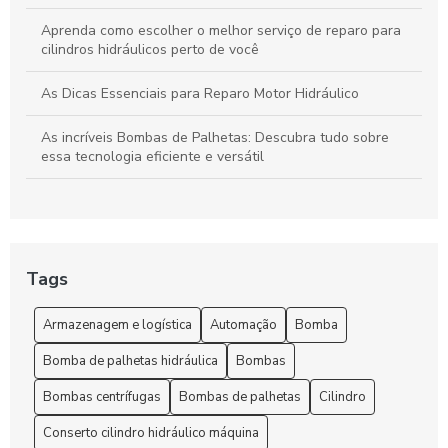
Aprenda como escolher o melhor serviço de reparo para
cilindros hidráulicos perto de você
As Dicas Essenciais para Reparo Motor Hidráulico
As incríveis Bombas de Palhetas: Descubra tudo sobre
essa tecnologia eficiente e versátil
As Melhores Bombas de Palhetas: Conheça a Tecnologia
Eficiente e Durável
Benefícios de Escolher uma Fábrica de Cilindros
Tags
Bomba de Palhetas Hidráulica: Entenda seu Funcionamento
Armazenagem e logística
Automação
Bomba
e Vantagens
Bomba de palhetas hidráulica
Bombas
Bombas Centrífugas Performance Industrial
Bombas centrífugas
Bombas de palhetas
Cilindro
Bombas centrífugas são essenciais para eficiência em
sistemas hidráulicos e industriais
Conserto cilindro hidráulico máquina