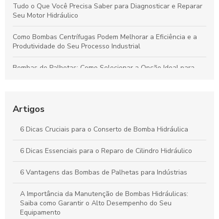
Tudo o Que Você Precisa Saber para Diagnosticar e Reparar
Seu Motor Hidráulico
Como Bombas Centrífugas Podem Melhorar a Eficiência e a
Produtividade do Seu Processo Industrial
Bombas de Palhetas: Como Selecionar a Opção Ideal para
Otimizar Sistemas Hidráulicos
Reparo de Cilindros Rotativos: Dicas para Maximizar a
Eficiência Industrial
Artigos
Reparo de Cilindros Hidráulicos: Técnicas Eficientes e Dicas
6 Dicas Cruciais para o Conserto de Bomba Hidráulica
para Evitar Falhas Operacionais
6 Dicas Essenciais para o Reparo de Cilindro Hidráulico
Reparo de Bombas Hidráulicas: Melhores Práticas para
Prolongar a Vida Útil dos Equipamentos
6 Vantagens das Bombas de Palhetas para Indústrias
A Importância da Manutenção de Bombas Hidráulicas:
Saiba como Garantir o Alto Desempenho do Seu
Equipamento