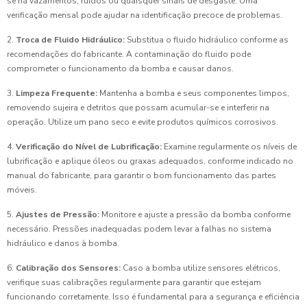
se há vazamentos, ruídos ou quaisquer sinais de desgaste. Uma
verificação mensal pode ajudar na identificação precoce de problemas.
2.
Troca de Fluido Hidráulico:
Substitua o fluido hidráulico conforme as
recomendações do fabricante. A contaminação do fluido pode
comprometer o funcionamento da bomba e causar danos.
3.
Limpeza Frequente:
Mantenha a bomba e seus componentes limpos,
removendo sujeira e detritos que possam acumular-se e interferir na
operação. Utilize um pano seco e evite produtos químicos corrosivos.
4.
Verificação do Nível de Lubrificação:
Examine regularmente os níveis de
lubrificação e aplique óleos ou graxas adequados, conforme indicado no
manual do fabricante, para garantir o bom funcionamento das partes
móveis.
5.
Ajustes de Pressão:
Monitore e ajuste a pressão da bomba conforme
necessário. Pressões inadequadas podem levar a falhas no sistema
hidráulico e danos à bomba.
6.
Calibração dos Sensores:
Caso a bomba utilize sensores elétricos,
verifique suas calibrações regularmente para garantir que estejam
funcionando corretamente. Isso é fundamental para a segurança e eficiência