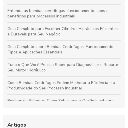
Entenda as bombas centrífugas: funcionamento, tipos e
benefícios para processos industriais
Guia Completo para Escolher Cilindros Hidráulicos Eficientes
e Duráveis para Seu Negócio
Guia Completo sobre Bombas Centrífugas: Funcionamento,
Tipos e Aplicações Essenciais
Tudo o Que Você Precisa Saber para Diagnosticar e Reparar
Seu Motor Hidráulico
Como Bombas Centrífugas Podem Melhorar a Eficiência e a
Produtividade do Seu Processo Industrial
Bombas de Palhetas: Como Selecionar a Opção Ideal para
Otimizar Sistemas Hidráulicos
Reparo de Cilindros Rotativos: Dicas para Maximizar a
Eficiência Industrial
Artigos