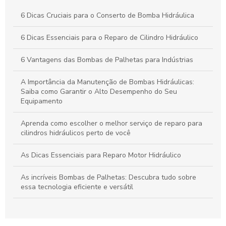
Reparo de Cilindros Hidráulicos: Técnicas Eficientes e Dicas
6 Dicas Cruciais para o Conserto de Bomba Hidráulica
para Evitar Falhas Operacionais
6 Dicas Essenciais para o Reparo de Cilindro Hidráulico
Reparo de Bombas Hidráulicas: Melhores Práticas para
Prolongar a Vida Útil dos Equipamentos
6 Vantagens das Bombas de Palhetas para Indústrias
A Importância da Manutenção de Bombas Hidráulicas:
Saiba como Garantir o Alto Desempenho do Seu
Equipamento
Aprenda como escolher o melhor serviço de reparo para
cilindros hidráulicos perto de você
As Dicas Essenciais para Reparo Motor Hidráulico
As incríveis Bombas de Palhetas: Descubra tudo sobre
essa tecnologia eficiente e versátil
As Melhores Bombas de Palhetas: Conheça a Tecnologia
Eficiente e Durável