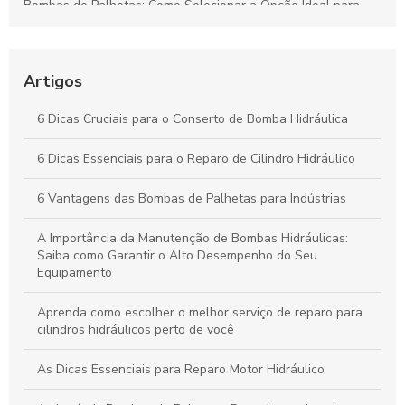
Bombas de Palhetas: Como Selecionar a Opção Ideal para
Otimizar Sistemas Hidráulicos
Reparo de Cilindros Rotativos: Dicas para Maximizar a
Eficiência Industrial
Artigos
Reparo de Cilindros Hidráulicos: Técnicas Eficientes e Dicas
6 Dicas Cruciais para o Conserto de Bomba Hidráulica
para Evitar Falhas Operacionais
6 Dicas Essenciais para o Reparo de Cilindro Hidráulico
Reparo de Bombas Hidráulicas: Melhores Práticas para
Prolongar a Vida Útil dos Equipamentos
6 Vantagens das Bombas de Palhetas para Indústrias
A Importância da Manutenção de Bombas Hidráulicas:
Saiba como Garantir o Alto Desempenho do Seu
Equipamento
Aprenda como escolher o melhor serviço de reparo para
cilindros hidráulicos perto de você
As Dicas Essenciais para Reparo Motor Hidráulico