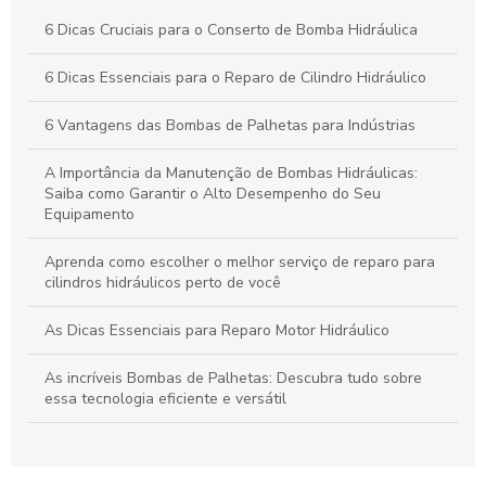
Reparo de Cilindros Hidráulicos: Técnicas Eficientes e Dicas
6 Dicas Cruciais para o Conserto de Bomba Hidráulica
para Evitar Falhas Operacionais
6 Dicas Essenciais para o Reparo de Cilindro Hidráulico
Reparo de Bombas Hidráulicas: Melhores Práticas para
Prolongar a Vida Útil dos Equipamentos
6 Vantagens das Bombas de Palhetas para Indústrias
A Importância da Manutenção de Bombas Hidráulicas:
Saiba como Garantir o Alto Desempenho do Seu
Equipamento
Aprenda como escolher o melhor serviço de reparo para
cilindros hidráulicos perto de você
As Dicas Essenciais para Reparo Motor Hidráulico
As incríveis Bombas de Palhetas: Descubra tudo sobre
essa tecnologia eficiente e versátil
As Melhores Bombas de Palhetas: Conheça a Tecnologia
Eficiente e Durável