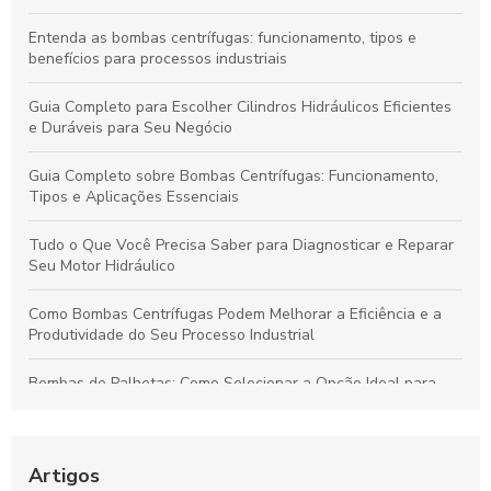
Entenda as bombas centrífugas: funcionamento, tipos e
benefícios para processos industriais
Guia Completo para Escolher Cilindros Hidráulicos Eficientes
e Duráveis para Seu Negócio
Guia Completo sobre Bombas Centrífugas: Funcionamento,
Tipos e Aplicações Essenciais
Tudo o Que Você Precisa Saber para Diagnosticar e Reparar
Seu Motor Hidráulico
Como Bombas Centrífugas Podem Melhorar a Eficiência e a
Produtividade do Seu Processo Industrial
Bombas de Palhetas: Como Selecionar a Opção Ideal para
Otimizar Sistemas Hidráulicos
Reparo de Cilindros Rotativos: Dicas para Maximizar a
Eficiência Industrial
Artigos