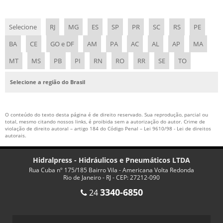
Selecione
RJ
MG
ES
SP
PR
SC
RS
PE
BA
CE
GO e DF
AM
PA
AC
AL
AP
MA
MT
MS
PB
PI
RN
RO
RR
SE
TO
Selecione a região do Brasil
O conteúdo do texto desta página é de direito reservado. Sua reprodução, parcial ou
total, mesmo citando nossos links, é proibida sem a autorização do autor. Crime de
violação de direito autoral – artigo 184 do Código Penal –
Lei 9610/98 - Lei de direitos
autorais
.
Hidralpress - Hidráulicos e Pneumáticos LTDA
Rua Cuba nº 175/185 Bairro Vila - Americana Volta Redonda
Rio de Janeiro - RJ - CEP: 27212-090
3340-6850
24